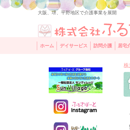
大阪、堺、平野地区で介護事業を展開
ホーム
デイサービス
訪問介護
居宅
株
１
ご
「
皆