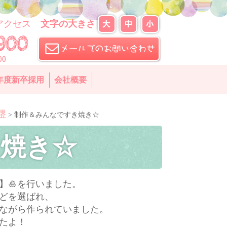
アクセス
文字の大きさ
8年度新卒採用
会社概要
堺
>
制作＆みんなですき焼き☆
き焼き☆
🎍を行いました。
どを選ばれ、
ながら作られていました。
たよ！