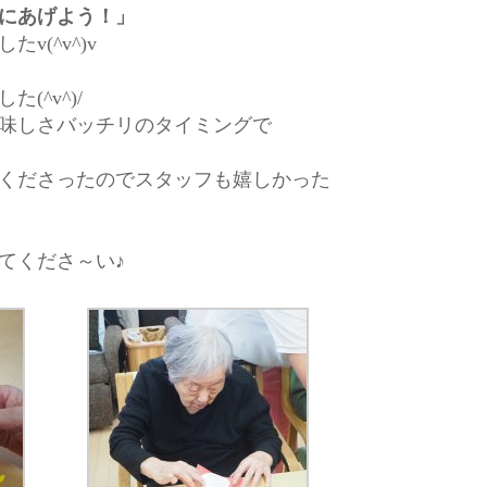
にあげよう！」
v(^v^)v
した(^v^)/
味しさバッチリのタイミングで
くださったのでスタッフも嬉しかった
てくださ～い♪