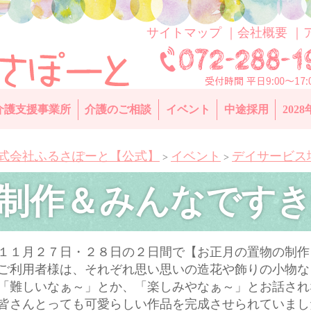
サイトマップ
会社概要
介護支援事業所
介護のご相談
イベント
中途採用
202
式会社ふるさぽーと【公式】
イベント
デイサービス
>
>
制作＆みんなです
１月２７日・２８日の２日間で【お正月の置物の制作】
利用者様は、それぞれ思い思いの造花や飾りの小物な
難しいなぁ～」とか、「楽しみやなぁ～」とお話され
さんとっても可愛らしい作品を完成させられていまし