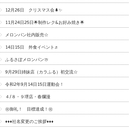
12月26日 クリスマス会🌲✨
11月24日25日🌟制作レク&お好み焼き🌟
メロンパン社内販売☆
14日15日 外食イベント♬
ふるさぽメロンパン🍈
9月29日姉妹店（カラふる）初交流☆
令和2年9月14日15日運動会！
４/８・９堺店・春爛漫
㊗御礼！ 目標達成！㊗
♦♦♦社名変更のご挨拶♦♦♦