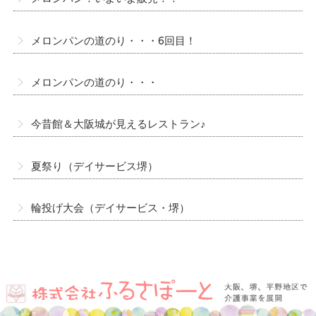
メロンパンの道のり・・・6回目！
メロンパンの道のり・・・
今昔館＆大阪城が見えるレストラン♪
夏祭り（デイサービス堺）
輪投げ大会（デイサービス・堺）