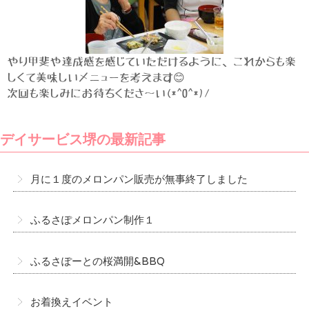
やり甲斐や達成感を感じていただけるように、これからも楽
しくて美味しいメニューを考えます😊
次回も楽しみにお待ちくださ～い(*^0^*)/
デイサービス堺の最新記事
月に１度のメロンパン販売が無事終了しました
ふるさぽメロンパン制作１
ふるさぽーとの桜満開&BBQ
お着換えイベント