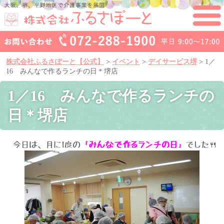
株式会社ふるさぽーと【公式】
>
イベント
>
デイサービス堺
>
1／
16 みんなで作るランチの日＊堺店
1／16 みんなで作るランチの
日＊堺店
今日は、月に1度の
「みんなで作るランチの日」
でした🍴