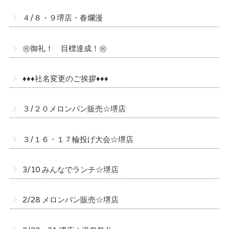
４/８・９堺店・春爛漫
㊗御礼！ 目標達成！㊗
♦♦♦社名変更のご挨拶♦♦♦
３/２０メロンパン販売☆堺店
３/１６・１７輪投げ大会☆堺店
3/10 みんなでランチ☆堺店
2/28 メロンパン販売☆堺店