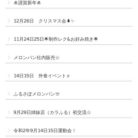
🎍謹賀新年🎍
12月26日 クリスマス会🌲✨
11月24日25日🌟制作レク&お好み焼き🌟
メロンパン社内販売☆
14日15日 外食イベント♬
ふるさぽメロンパン🍈
9月29日姉妹店（カラふる）初交流☆
令和2年9月14日15日運動会！