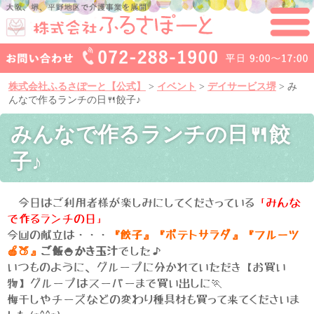
株式会社ふるさぽーと【公式】
>
イベント
>
デイサービス堺
>
み
んなで作るランチの日🍴餃子♪
みんなで作るランチの日🍴餃
子♪
今日はご利用者様が楽しみにしてくださっている
「みんな
で作るランチの日」
今回の献立は・・・
『餃子』『ポテトサラダ』『フルーツ
🍎🍑』
ご飯🍚かき玉汁
でした♪
いつものように、グループに分かれていただき【お買い
物】グループはスーパーまで買い出しに🏃
梅干しやチーズなどの変わり種具材も買って来てくださいま