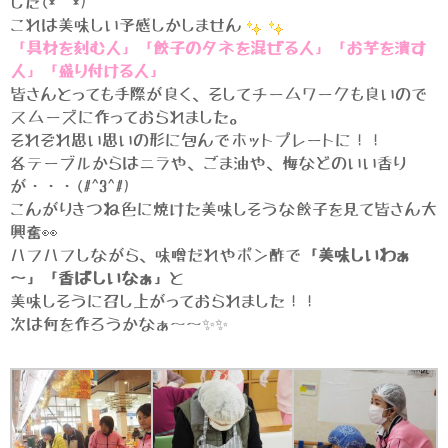
した(*^^*)
これは美味しい予感しかしません
「具材を刻む人」「餃子のタネを混ぜる人」「お芋を潰す
人」「盛り付ける人」
皆さんとっても手際が良く、そしてチームワークも良いので
スムーズに作っておられました。
それぞれ思い思いの形に包んでホットプレートに！！
各テーブルからはニラや、ごま油や、梅などのいい香り
が・・・(#^3^#)
こんがりきつね色に焼けた美味しそうな餃子を見て皆さん大
興奮👀
ハフハフしながら、味噌だれやポン酢で
「美味しいわぁ
～」「香ばしいなぁ」
と
美味しそうに召し上がっておられました！！
次は何を作ろうかなぁ～～✨✨